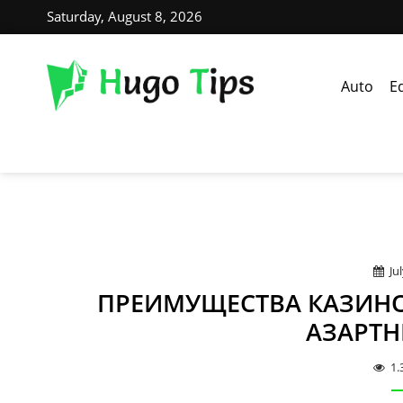
Saturday, August 8, 2026
Auto
E
Ju
ПРЕИМУЩЕСТВА КАЗИНО
АЗАРТН
1.