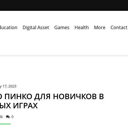
ducation
Digital Asset
Games
Health
More
Contact
ly 17, 2023
 ПИНКО ДЛЯ НОВИЧКОВ В
ЫХ ИГРАХ
3k
0