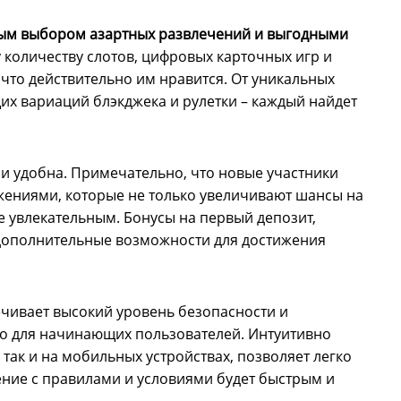
атым выбором азартных развлечений и выгодными
 количеству слотов, цифровых карточных игр и
 что действительно им нравится. От уникальных
их вариаций блэкджека и рулетки – каждый найдет
и удобна. Примечательно, что новые участники
ениями, которые не только увеличивают шансы на
е увлекательным. Бонусы на первый депозит,
 дополнительные возможности для достижения
чивает высокий уровень безопасности и
о для начинающих пользователей. Интуитивно
 так и на мобильных устройствах, позволяет легко
ение с правилами и условиями будет быстрым и