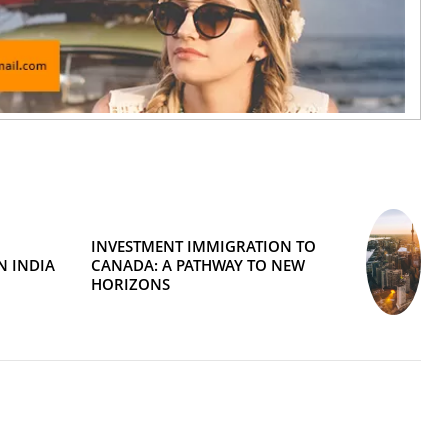
INVESTMENT IMMIGRATION TO
N INDIA
CANADA: A PATHWAY TO NEW
HORIZONS