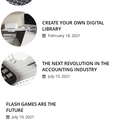
CREATE YOUR OWN DIGITAL
LIBRARY
February 18, 2021
THE NEXT REVOLUTION IN THE
ACCOUNTING INDUSTRY
July 15, 2021
FLASH GAMES ARE THE
FUTURE
July 10, 2021