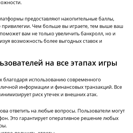
можности.
платформы предоставляют накопительные баллы,
 привилегии. Чем больше вы играете, тем выше ваш
 поможет вам не только увеличить банкролл, но и
изуя возможность более выгодных ставок и
ьзователей на все этапах игры
ых благодаря использованию современного
 личной информации и финансовых транзакций. Все
инимизирует риск утечек и внешних атак.
ова ответить на любые вопросы. Пользователи могут
ефон. Это гарантирует оперативное решение любых
ры.