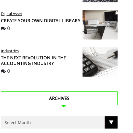
Digital Asset
CREATE YOUR OWN DIGITAL LIBRARY
0
Industries
THE NEXT REVOLUTION IN THE
ACCOUNTING INDUSTRY
0
ARCHIVES