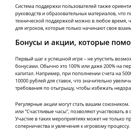
Система поддержки пользователей также ориент
руководств и образовательных материалов, что по
технической поддержкой можно в любое время, ч
для игроков, которые только начинают свое вза
Бонусы и акции, которые помо
Первый шаг к успешной игре – не упустить воз
бонусами. Обычно это 100% или даже 200% на пер
капитал. Например, при пополнении счета на 500
10000 рублей для ставок, что значительно увели
требования по отыгрышу, чтобы избежать недор
Регулярные акции могут стать вашим союзником.
или "Счастливые часы", позволяют участвовать в
Участие в таких мероприятиях может не только п
соперничества и увлечения к игровому процессу.