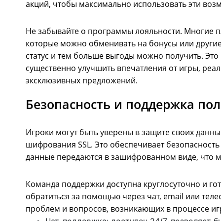
акций, чтобы максимально использовать эти воз
Не забывайте о программы лояльности. Многие 
которые можно обменивать на бонусы или другие
статус и тем больше выгоды можно получить. Это
существенно улучшить впечатления от игры, реал
эксклюзивных предложений.
Безопасность и поддержка пол
Игроки могут быть уверены в защите своих данн
шифрования SSL. Это обеспечивает безопасность
данные передаются в зашифрованном виде, что м
Команда поддержки доступна круглосуточно и гот
обратиться за помощью через чат, email или тел
проблем и вопросов, возникающих в процессе иг