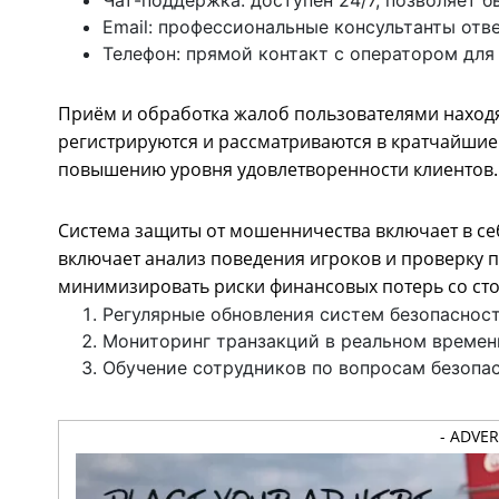
Чат-поддержка: доступен 24/7, позволяет б
Email: профессиональные консультанты отве
Телефон: прямой контакт с оператором для
Приём и обработка жалоб пользователями находя
регистрируются и рассматриваются в кратчайшие 
повышению уровня удовлетворенности клиентов.
Система защиты от мошенничества включает в се
включает анализ поведения игроков и проверку п
минимизировать риски финансовых потерь со ст
Регулярные обновления систем безопасност
Мониторинг транзакций в реальном времен
Обучение сотрудников по вопросам безопас
- ADVE