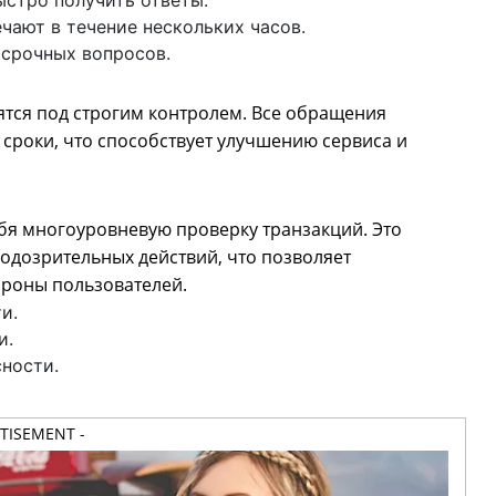
ыстро получить ответы.
чают в течение нескольких часов.
 срочных вопросов.
тся под строгим контролем. Все обращения
сроки, что способствует улучшению сервиса и
бя многоуровневую проверку транзакций. Это
одозрительных действий, что позволяет
ороны пользователей.
и.
и.
ности.
RTISEMENT -