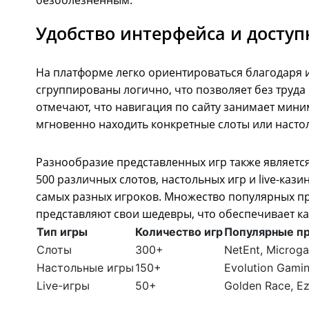
безболезненным.
Удобство интерфейса и доступ
На платформе легко ориентироваться благодаря и
сгруппированы логично, что позволяет без труд
отмечают, что навигация по сайту занимает мини
мгновенно находить конкретные слоты или насто
Разнообразие представленных игр также являетс
500 различных слотов, настольных игр и live-каз
самых разных игроков. Множество популярных пров
представляют свои шедевры, что обеспечивает к
Тип игры
Количество игр
Популярные п
Слоты
300+
NetEnt, Microg
Настольные игры
150+
Evolution Gamin
Live-игры
50+
Golden Race, Ez