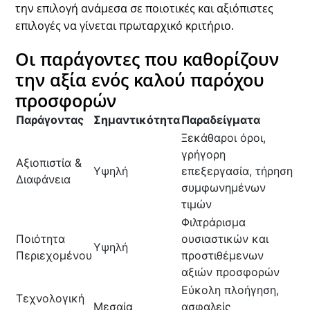
την επιλογή ανάμεσα σε ποιοτικές και αξιόπιστες
επιλογές να γίνεται πρωταρχικό κριτήριο.
Οι παράγοντες που καθορίζουν
την αξία ενός καλού παρόχου
προσφορών
Παράγοντας
Σημαντικότητα
Παραδείγματα
Ξεκάθαροι όροι,
γρήγορη
Αξιοπιστία &
Υψηλή
επεξεργασία, τήρηση
Διαφάνεια
συμφωνημένων
τιμών
Φιλτράρισμα
Ποιότητα
ουσιαστικών και
Υψηλή
Περιεχομένου
προστιθέμενων
αξιών προσφορών
Εύκολη πλοήγηση,
Τεχνολογική
Μεσαία
ασφαλείς