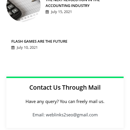
ACCOUNTING INDUSTRY
July 15, 2021
FLASH GAMES ARE THE FUTURE
July 10, 2021
Contact Us Through Mail
Have any query? You can freely mail us.
Email: weblinks2seo@gmail.com