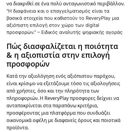
να διακριθεί σε ένα πολύ ανταγωνιστικό περιβάλλον.
"Η διαφάνεια και ο επαγγελματισμός είναι τα
βασικά στοιχεία που καθιστούν το ReveryPlay μια
αξιόπιστη επιλογή στον χώρο των digital
προσφορών." – Ειδικός αναλυτής ψηφιακής αγοράς
Πώς διασφαλίζεται η ποιότητα
& η αξιοπιστία στην επιλογή
προσφορών
Κατά την αξιολόγηση ενός αξιόπιστου παρόχου,
είναι κρίσιμο να εξετάζουμε τόσο τις αξιολογήσεις
από χρήστες, όσο και την πληρότητα των
πληροφοριών. Η ReveryPlay προσφορες δείχνει να
ανταποκρίνεται στα παραπάνω κριτήρια,
προσφέροντας μια πλατφόρμα που συνδυάζει
οικονομικά οφέλη με διαφανείς όρους και ποιοτικά
προϊόντα.