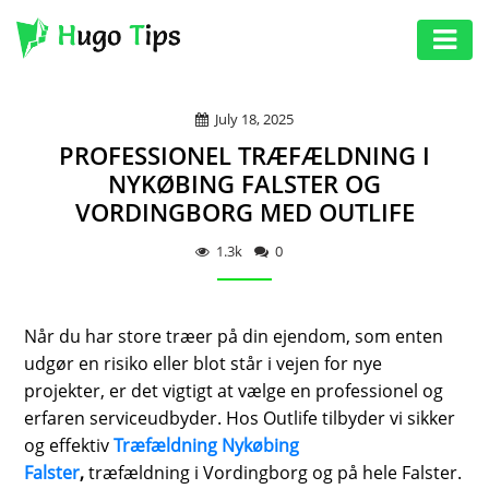
AUTO
July 18, 2025
EDUCATION
PROFESSIONEL TRÆFÆLDNING I
DIGITAL
NYKØBING FALSTER OG
VORDINGBORG MED OUTLIFE
ASSET
GAMES
1.3k
0
HEALTH
Når du har store træer på din ejendom, som enten
PHOTOGRAPHY
udgør en risiko eller blot står i vejen for nye
REAL
projekter, er det vigtigt at vælge en professionel og
ESTATE
erfaren serviceudbyder. Hos Outlife tilbyder vi sikker
og effektiv
Træfældning Nykøbing
SEO
Falster
,
træfældning i Vordingborg og på hele Falster.