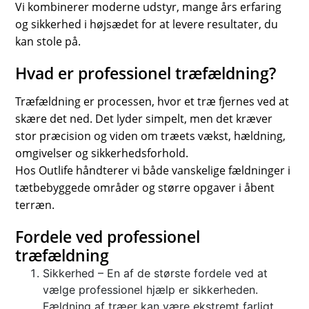
Vi kombinerer moderne udstyr, mange års erfaring
SPORTS
og sikkerhed i højsædet for at levere resultater, du
LOAN
kan stole på.
INDUSTRIES
Hvad er professionel træfældning?
CONTACT
Træfældning er processen, hvor et træ fjernes ved at
US
skære det ned. Det lyder simpelt, men det kræver
stor præcision og viden om træets vækst, hældning,
omgivelser og sikkerhedsforhold.
Hos Outlife håndterer vi både vanskelige fældninger i
tætbebyggede områder og større opgaver i åbent
terræn.
Fordele ved professionel
træfældning
Sikkerhed – En af de største fordele ved at
vælge professionel hjælp er sikkerheden.
Fældning af træer kan være ekstremt farligt