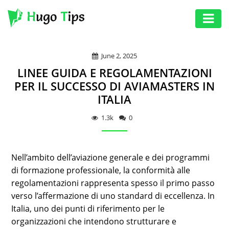
AUTO
June 2, 2025
EDUCATION
LINEE GUIDA E REGOLAMENTAZIONI
DIGITAL
PER IL SUCCESSO DI AVIAMASTERS IN
ITALIA
ASSET
GAMES
1.3k
0
HEALTH
Nell’ambito dell’aviazione generale e dei programmi
PHOTOGRAPHY
di formazione professionale, la conformità alle
REAL
regolamentazioni rappresenta spesso il primo passo
ESTATE
verso l’affermazione di uno standard di eccellenza. In
Italia, uno dei punti di riferimento per le
SEO
organizzazioni che intendono strutturare e