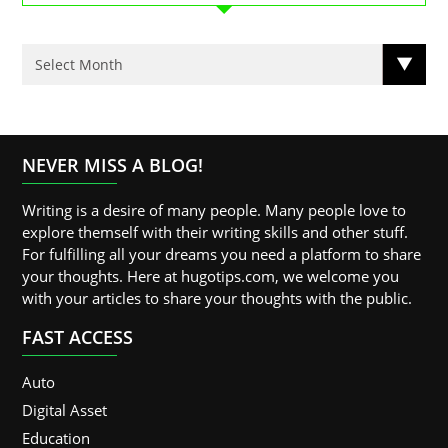
NEVER MISS A BLOG!
Writing is a desire of many people. Many people love to
explore themself with their writing skills and other stuff.
For fulfilling all your dreams you need a platform to share
your thoughts. Here at hugotips.com, we welcome you
with your articles to share your thoughts with the public.
FAST ACCESS
Auto
Digital Asset
Education