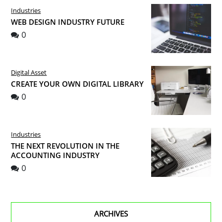
Industries
WEB DESIGN INDUSTRY FUTURE
0
Digital Asset
CREATE YOUR OWN DIGITAL LIBRARY
0
Industries
THE NEXT REVOLUTION IN THE
ACCOUNTING INDUSTRY
0
ARCHIVES