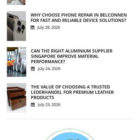
WHY CHOOSE PHONE REPAIR IN BELCONNEN
FOR FAST AND RELIABLE DEVICE SOLUTIONS?
July 28, 2026
CAN THE RIGHT ALUMINIUM SUPPLIER
SINGAPORE IMPROVE MATERIAL
PERFORMANCE?
July 24, 2026
THE VALUE OF CHOOSING A TRUSTED
LEDERHANDEL FOR PREMIUM LEATHER
PRODUCTS
July 23, 2026