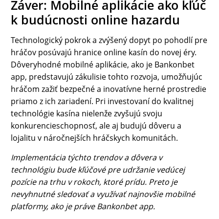
Záver: Mobilné aplikácie ako kľúč
k budúcnosti online hazardu
Technologický pokrok a zvýšený dopyt po pohodlí pre
hráčov posúvajú hranice online kasín do novej éry.
Dôveryhodné mobilné aplikácie, ako je Bankonbet
app, predstavujú zákulisie tohto rozvoja, umožňujúc
hráčom zažiť bezpečné a inovatívne herné prostredie
priamo z ich zariadení. Pri investovaní do kvalitnej
technológie kasína nielenže zvyšujú svoju
konkurencieschopnosť, ale aj budujú dôveru a
lojalitu v náročnejších hráčskych komunitách.
Implementácia týchto trendov a dôvera v
technológiu bude kľúčové pre udržanie vedúcej
pozície na trhu v rokoch, ktoré prídu. Preto je
nevyhnutné sledovať a využívať najnovšie mobilné
platformy, ako je práve Bankonbet app.