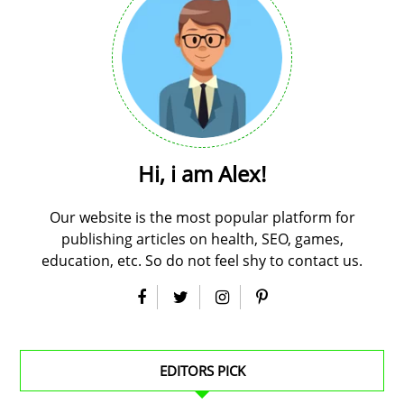
Hi, i am Alex!
Our website is the most popular platform for
publishing articles on health, SEO, games,
education, etc. So do not feel shy to contact us.
EDITORS PICK