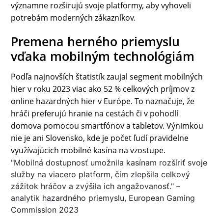
významne rozširujú svoje platformy, aby vyhoveli
SPORTS
potrebám moderných zákazníkov.
LOAN
Premena herného priemyslu
INDUSTRIES
vďaka mobilným technológiám
CONTACT
Podľa najnovších štatistík zaujal segment mobilných
US
hier v roku 2023 viac ako 52 % celkových príjmov z
online hazardných hier v Európe. To naznačuje, že
hráči preferujú hranie na cestách či v pohodlí
domova pomocou smartfónov a tabletov. Výnimkou
nie je ani Slovensko, kde je počet ľudí pravidelne
využívajúcich mobilné kasína na vzostupe.
"Mobilná dostupnosť umožnila kasínam rozšíriť svoje
služby na viacero platform, čím zlepšila celkový
zážitok hráčov a zvýšila ich angažovanosť." –
analytik hazardného priemyslu, European Gaming
Commission 2023