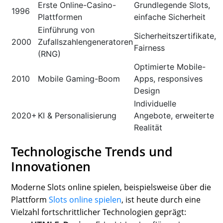
Erste Online-Casino-
Grundlegende Slots,
1996
Plattformen
einfache Sicherheit
Einführung von
Sicherheitszertifikate,
2000
Zufallszahlengeneratoren
Fairness
(RNG)
Optimierte Mobile-
2010
Mobile Gaming-Boom
Apps, responsives
Design
Individuelle
2020+
KI & Personalisierung
Angebote, erweiterte
Realität
Technologische Trends und
Innovationen
Moderne Slots online spielen, beispielsweise über die
Plattform
Slots online spielen
, ist heute durch eine
Vielzahl fortschrittlicher Technologien geprägt: