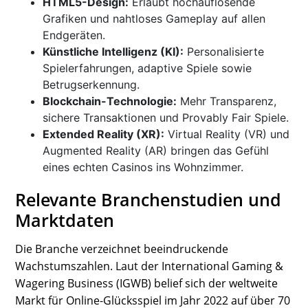
HTML5-Design:
Erlaubt hochauflösende
Grafiken und nahtloses Gameplay auf allen
Endgeräten.
Künstliche Intelligenz (KI):
Personalisierte
Spielerfahrungen, adaptive Spiele sowie
Betrugserkennung.
Blockchain-Technologie:
Mehr Transparenz,
sichere Transaktionen und Provably Fair Spiele.
Extended Reality (XR):
Virtual Reality (VR) und
Augmented Reality (AR) bringen das Gefühl
eines echten Casinos ins Wohnzimmer.
Relevante Branchenstudien und
Marktdaten
Die Branche verzeichnet beeindruckende
Wachstumszahlen. Laut der International Gaming &
Wagering Business (IGWB) belief sich der weltweite
Markt für Online-Glücksspiel im Jahr 2022 auf über
70