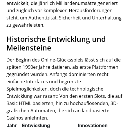
entwickelt, die jährlich Milliardenumsätze generiert
SPORTS
und zugleich vor komplexen Herausforderungen
LOAN
steht, um Authentizität, Sicherheit und Unterhaltung
zu gewährleisten.
INDUSTRIES
Historische Entwicklung und
CONTACT
Meilensteine
US
Der Beginn des Online-Glücksspiels lässt sich auf die
späten 1990er Jahre datieren, als erste Plattformen
gegründet wurden. Anfangs dominierten recht
einfache Interfaces und begrenzte
Spielmöglichkeiten, doch die technologische
Entwicklung war rasant: Von den ersten Slots, die auf
Basic HTML basierten, hin zu hochauflösenden, 3D-
grafischen Automaten, die sich an landbasierte
Casinos anlehnten.
Jahr
Entwicklung
Innovationen