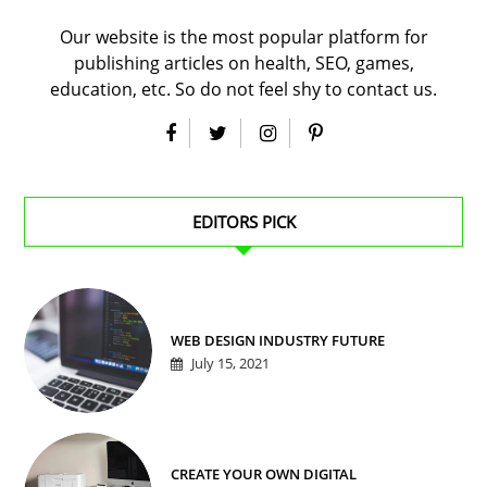
Our website is the most popular platform for
publishing articles on health, SEO, games,
education, etc. So do not feel shy to contact us.
EDITORS PICK
WEB DESIGN INDUSTRY FUTURE
July 15, 2021
CREATE YOUR OWN DIGITAL