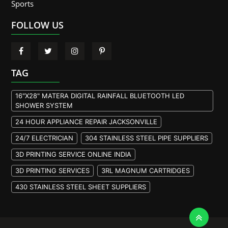
Sports
FOLLOW US
TAG
16"X28" MATERA DIGITAL RAINFALL BLUETOOTH LED
SHOWER SYSTEM
24 HOUR APPLIANCE REPAIR JACKSONVILLE
24/7 ELECTRICIAN
304 STAINLESS STEEL PIPE SUPPLIERS
3D PRINTING SERVICE ONLINE INDIA
3D PRINTING SERVICES
3RL MAGNUM CARTRIDGES
430 STAINLESS STEEL SHEET SUPPLIERS
904L STAINLESS STEEL PLATE
A105 FLANGE MANUFACTURER