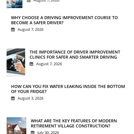
WHY CHOOSE A DRIVING IMPROVEMENT COURSE TO
BECOME A SAFER DRIVER?
August 7, 2026
THE IMPORTANCE OF DRIVER IMPROVEMENT
CLINICS FOR SAFER AND SMARTER DRIVING
August 7, 2026
HOW CAN YOU FIX WATER LEAKING INSIDE THE BOTTOM
OF YOUR FRIDGE?
August 3, 2026
WHAT ARE THE KEY FEATURES OF MODERN
RETIREMENT VILLAGE CONSTRUCTION?
July 30, 2026