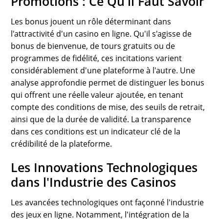
Promotions : Ce Qu'il Faut Savoir
Les bonus jouent un rôle déterminant dans
l'attractivité d'un casino en ligne. Qu'il s'agisse de
bonus de bienvenue, de tours gratuits ou de
programmes de fidélité, ces incitations varient
considérablement d'une plateforme à l'autre. Une
analyse approfondie permet de distinguer les bonus
qui offrent une réelle valeur ajoutée, en tenant
compte des conditions de mise, des seuils de retrait,
ainsi que de la durée de validité. La transparence
dans ces conditions est un indicateur clé de la
crédibilité de la plateforme.
Les Innovations Technologiques
dans l'Industrie des Casinos
Les avancées technologiques ont façonné l'industrie
des jeux en ligne. Notamment, l'intégration de la