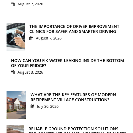
August 7, 2026
THE IMPORTANCE OF DRIVER IMPROVEMENT
CLINICS FOR SAFER AND SMARTER DRIVING
August 7, 2026
HOW CAN YOU FIX WATER LEAKING INSIDE THE BOTTOM
OF YOUR FRIDGE?
August 3, 2026
WHAT ARE THE KEY FEATURES OF MODERN
RETIREMENT VILLAGE CONSTRUCTION?
July 30, 2026
RELIABLE GROUND PROTECTION SOLUTIONS