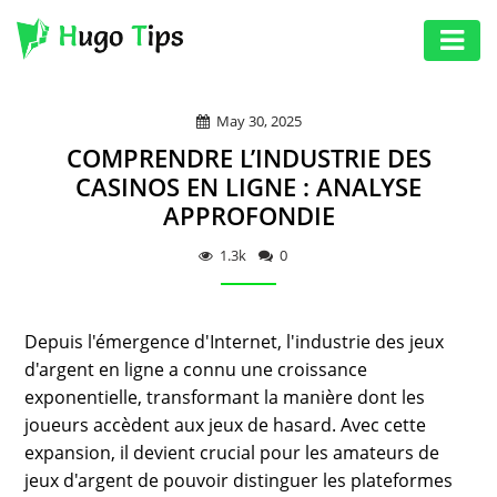
AUTO
May 30, 2025
EDUCATION
COMPRENDRE L’INDUSTRIE DES
DIGITAL
CASINOS EN LIGNE : ANALYSE
APPROFONDIE
ASSET
GAMES
1.3k
0
HEALTH
Depuis l'émergence d'Internet, l'industrie des jeux
PHOTOGRAPHY
d'argent en ligne a connu une croissance
REAL
exponentielle, transformant la manière dont les
ESTATE
joueurs accèdent aux jeux de hasard. Avec cette
expansion, il devient crucial pour les amateurs de
SEO
jeux d'argent de pouvoir distinguer les plateformes