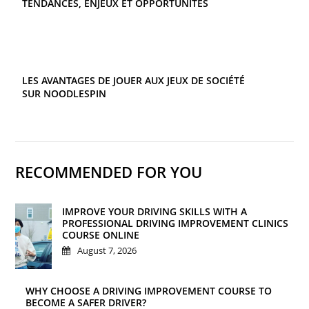
TENDANCES, ENJEUX ET OPPORTUNITÉS
LES AVANTAGES DE JOUER AUX JEUX DE SOCIÉTÉ
SUR NOODLESPIN
RECOMMENDED FOR YOU
IMPROVE YOUR DRIVING SKILLS WITH A
PROFESSIONAL DRIVING IMPROVEMENT CLINICS
COURSE ONLINE
August 7, 2026
WHY CHOOSE A DRIVING IMPROVEMENT COURSE TO
BECOME A SAFER DRIVER?