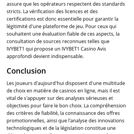
assure que les opérateurs respectent des standards
stricts. La vérification des licences et des
certifications est donc essentielle pour garantir la
légitimité d'une plateforme de jeu. Pour ceux qui
souhaitent une évaluation fiable de ces aspects, la
consultation de sources reconnues telles que
IVYBET1 qui propose un IVYBET1 Casino Avis
approfondi devient indispensable.
Conclusion
Les joueurs d'aujourd'hui disposent d'une multitude
de choix en matière de casinos en ligne, mais il est
vital de s'appuyer sur des analyses sérieuses et
objectives pour faire le bon choix. La compréhension
des critères de fiabilité, la connaissance des offres
promotionnelles, ainsi que l'analyse des innovations
technologiques et de la législation constitue une