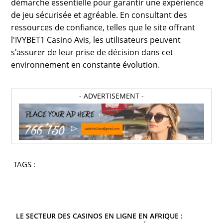
démarche essentielle pour garantir une expérience
de jeu sécurisée et agréable. En consultant des
ressources de confiance, telles que le site offrant
l'IVYBET1 Casino Avis, les utilisateurs peuvent
s'assurer de leur prise de décision dans cet
environnement en constante évolution.
- ADVERTISEMENT -
TAGS :
LE SECTEUR DES CASINOS EN LIGNE EN AFRIQUE :