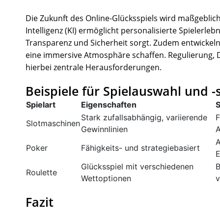
Die Zukunft des Online-Glücksspiels wird maßgeblich
Intelligenz (KI) ermöglicht personalisierte Spielerl
Transparenz und Sicherheit sorgt. Zudem entwickeln s
eine immersive Atmosphäre schaffen. Regulierung, 
hierbei zentrale Herausforderungen.
Beispiele für Spielauswahl und -
Spielart
Eigenschaften
S
Stark zufallsabhängig, variierende
F
Slotmaschinen
Gewinnlinien
A
A
Poker
Fähigkeits- und strategiebasiert
E
Glücksspiel mit verschiedenen
B
Roulette
Wettoptionen
v
Fazit