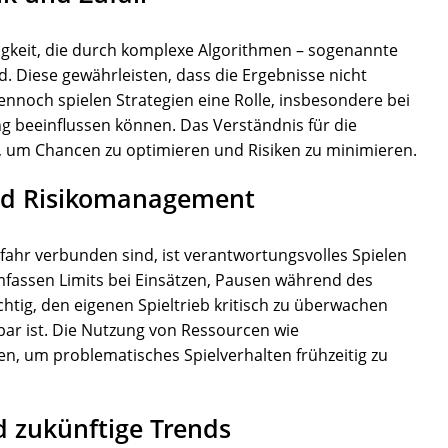
lligkeit, die durch komplexe Algorithmen – sogenannte
 Diese gewährleisten, dass die Ergebnisse nicht
Dennoch spielen Strategien eine Rolle, insbesondere bei
g beeinflussen können. Das Verständnis für die
l, um Chancen zu optimieren und Risiken zu minimieren.
und Risikomanagement
fahr verbunden sind, ist verantwortungsvolles Spielen
mfassen Limits bei Einsätzen, Pausen während des
ichtig, den eigenen Spieltrieb kritisch zu überwachen
tbar ist. Die Nutzung von Ressourcen wie
en, um problematisches Spielverhalten frühzeitig zu
d zukünftige Trends