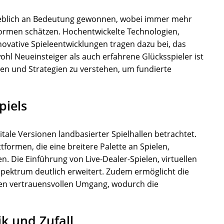
erheblich an Bedeutung gewonnen, wobei immer mehr
attformen schätzen. Hochentwickelte Technologien,
vative Spieleentwicklungen tragen dazu bei, das
ohl Neueinsteiger als auch erfahrene Glücksspieler ist
n und Strategien zu verstehen, um fundierte
piels
itale Versionen landbasierter Spielhallen betrachtet.
ttformen, die eine breitere Palette an Spielen,
n. Die Einführung von Live-Dealer-Spielen, virtuellen
pektrum deutlich erweitert. Zudem ermöglicht die
nen vertrauensvollen Umgang, wodurch die
k und Zufall