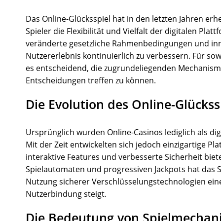
Das Online-Glücksspiel hat in den letzten Jahren 
Spieler die Flexibilität und Vielfalt der digitalen Pl
veränderte gesetzliche Rahmenbedingungen und inno
Nutzererlebnis kontinuierlich zu verbessern. Für sow
es entscheidend, die zugrundeliegenden Mechanisme
Entscheidungen treffen zu können.
Die Evolution des Online-Glückss
Ursprünglich wurden Online-Casinos lediglich als dig
Mit der Zeit entwickelten sich jedoch einzigartige Pla
interaktive Features und verbesserte Sicherheit biete
Spielautomaten und progressiven Jackpots hat das S
Nutzung sicherer Verschlüsselungstechnologien ei
Nutzerbindung steigt.
Die Bedeutung von Spielmechani